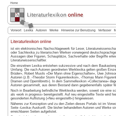
Home
Vorwort
Lexika
Autoren
Werke
Hinweise zur Benutzung
Verfasser
M
Literaturlexikon
online
ist ein elektronisches Nachschlagewerk für Leser, Literaturwissenschaf
oder Sachlexika zu literarischen Werken vorwiegend deutschsprachige
Aussagen über Figuren, Schauplätze, Sachverhalte oder Begriffe erleic
Literaturwissenschaftler.
Die einzelnen Lexika entstehen sukzessive und nach dem Baukastenpri
Umfang. Die nach Autoren geordneten Werklexika gelten großen Einz
Brüder«, Robert Musils »Der Mann ohne Eigenschaften«, Uwe Johnso
Autoren (z.B. ›Theodor Storm Figurenlexikon‹, ›Thomas Mann Figuren
Dramen und Opernlibretti‹). In dem Sammellexikon »Collectanea« dag
Autoren gesammelt, aus deren Bestand dann gegebenenfalls später We
Noch in Bearbeitung befindliche Werklexika werden, soweit sie eine s
als ›work in progress‹ bereitgestellt. Auf neu eingestellte Texte wird h
gesonderten Auflistung (»Neu eingestellt«) hingewiesen.
Näheres zur Konzeption und zu den Zielen dieses Portals ist im Vorwor
Seite ›Lexika‹ Auskunft. Die bisher behandelten Autoren und Werke s
erreichbaren Seiten aufgelistet.