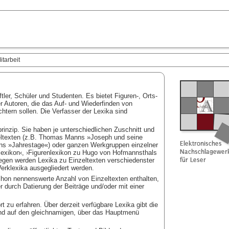
itarbeit
tler, Schüler und Studenten. Es bietet Figuren-, Orts-
r Autoren, die das Auf- und Wiederfinden von
htern sollen. Die Verfasser der Lexika sind
nzip. Sie haben je unterschiedlichen Zuschnitt und
eltexten (z.B. Thomas Manns »Joseph und seine
ns »Jahrestage«) oder ganzen Werkgruppen einzelner
lexikon‹, ›Figurenlexikon zu Hugo von Hofmannsthals
egen werden Lexika zu Einzeltexten verschiedenster
rklexika ausgegliedert werden.
chon nennenswerte Anzahl von Einzeltexten enthalten,
ier durch Datierung der Beiträge und/oder mit einer
t zu erfahren. Über derzeit verfügbare Lexika gibt die
ind auf den gleichnamigen, über das Hauptmenü