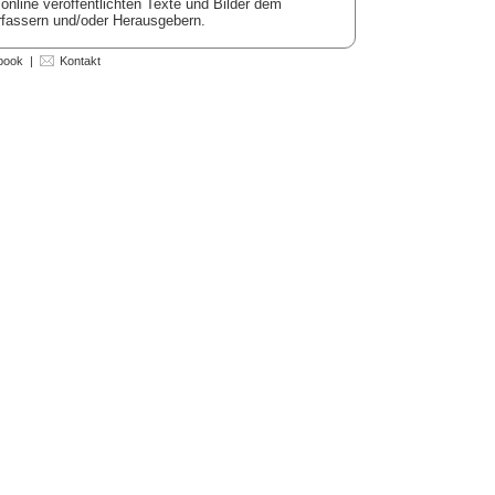
 online veröffentlichten Texte und Bilder dem
erfassern und/oder Herausgebern.
book
|
Kontakt