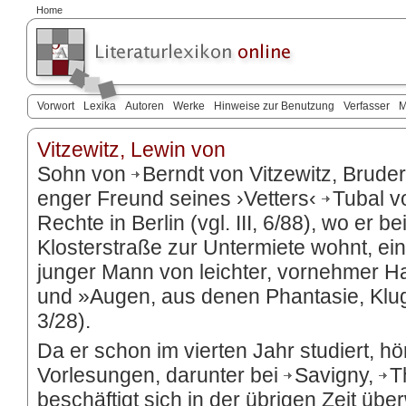
Home
Vorwort
Lexika
Autoren
Werke
Hinweise zur Benutzung
Verfasser
M
Vitzewitz, Lewin von
Sohn von
Berndt von Vitzewitz
, Brude
enger Freund seines ›Vetters‹
Tubal v
Rechte in Berlin (vgl. III, 6/88), wo er be
Klosterstraße zur Untermiete wohnt, e
junger Mann von leichter, vornehmer Hal
und »Augen, aus denen Phantasie, Klug
3/28).
Da er schon im vierten Jahr studiert, hö
Vorlesungen, darunter bei
Savigny
,
T
beschäftigt sich in der übrigen Zeit übe