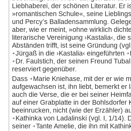
Liebhaberei, der schönen Literatur. Er 
»romantischen Schule«, seine Lieblin
und Percy’s Balladensammlung. Gelegent
aber, wie er meint, »ohne wirklich dichte
literarische Vereinigung ›Kastalia‹, die
Abständen trifft, ist seine Gründung (vgl.
Jürgaß
in die ›Kastalia‹ eingeführten
Dr. Faulstich
, der seinen Freund Tuba
reserviert gegenüber.
Dass
Marie Kniehase
, mit der er wie 
aufgewachsen ist, ihn liebt, bemerkt er 
auch die Verse, die er bei seiner Heim
auf einer Grabplatte in der Bohlsdorfer Ki
beeinrucken, nicht (wie der Erzähler) a
Kathinka von Ladalinski
(vgl. I, 1/14)
seiner
Tante Amelie
, die ihn mit Kath