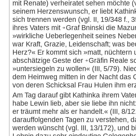
mit Renate) verheiratet sehen möchte (vg
seinem Herzenswunsch, er liebt Kathin
sich trennen werden (vgl. II, 19/348 f., 3
ihres Vaters mit
Graf Bninski
die Mazurk
»wirkliche Ueberlegenheit seines Neben
war Kraft, Grazie, Leidenschaft; was b
Herz?« Er kommt sich »matt, nüchtern u
abschätzige Geste der
Gräfin Reale
sc
»untersiegeln zu wollen« (III, 5/79). N
dem Heimweg mitten in der Nacht das 
von deren Schicksal Frau Hulen ihm erz
Am Tag darauf gibt Kathinka ihrem Vate
habe Lewin lieb, aber sie liebe ihn nicht
er träumt mehr als er handelt.« (III, 8/
darauffolgenden Tagen zu verstehen, d
werden wünscht (vgl. III, 13/172), und b