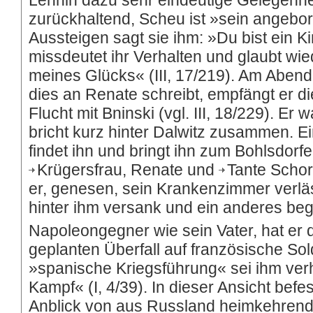
Lehnin dazu sehr eindeutige Gelegenhei
zurückhaltend, Scheu ist »sein angebore
Aussteigen sagt sie ihm: »Du bist ein Kin
missdeutet ihr Verhalten und glaubt wie
meines Glücks« (III, 17/219). Am Aben
dies an Renate schreibt, empfängt er d
Flucht mit Bninski (vgl. III, 18/229). Er
bricht kurz hinter Dalwitz zusammen. 
findet ihn und bringt ihn zum Bohlsdorf
Krügersfrau
, Renate und
Tante Scho
er, genesen, sein Krankenzimmer verläss
hinter ihm versank und ein anderes beg
Napoleongegner wie sein Vater, hat er 
geplanten Überfall auf französische Sol
»spanische Kriegsführung« sei ihm verha
Kampf« (I, 4/39). In dieser Ansicht befe
Anblick von aus Russland heimkehrend