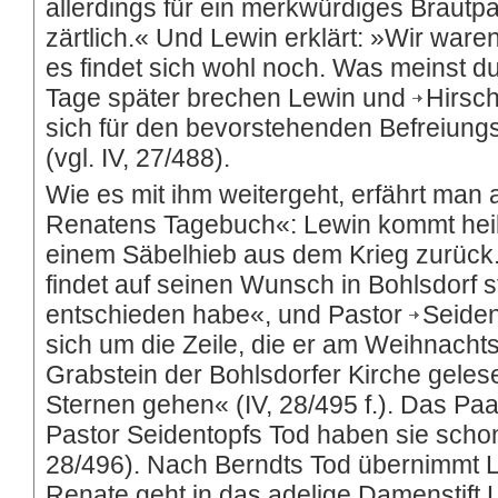
allerdings für ein merkwürdiges Brautpaa
zärtlich.« Und Lewin erklärt: »Wir ware
es findet sich wohl noch. Was meinst du
Tage später brechen Lewin und
Hirsch
sich für den bevorstehenden Befreiungs
(vgl. IV, 27/488).
Wie es mit ihm weitergeht, erfährt m
Renatens Tagebuch«: Lewin kommt heil,
einem Säbelhieb aus dem Krieg zurück.
findet auf seinen Wunsch in Bohlsdorf s
entschieden habe«, und Pastor
Seiden
sich um die Zeile, die er am Weihnach
Grabstein der Bohlsdorfer Kirche geles
Sternen gehen« (IV, 28/495 f.). Das Paa
Pastor Seidentopfs Tod haben sie schon 
28/496). Nach Berndts Tod übernimmt 
Renate geht in das adelige Damenstift Li