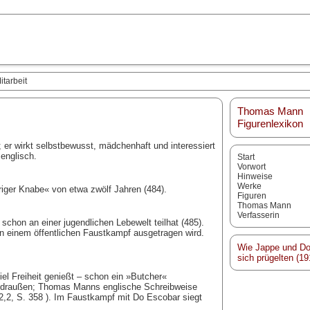
itarbeit
Thomas Mann
Figurenlexikon
er wirkt selbstbewusst, mädchenhaft und interessiert
 englisch.
Start
Vorwort
Hinweise
Werke
riger Knabe« von etwa zwölf Jahren (484).
Figuren
Thomas Mann
Verfasserin
schon an einer jugendlichen Lebewelt teilhat (485).
n einem öffentlichen Faustkampf ausgetragen wird.
Wie Jappe und D
sich prügelten (19
el Freiheit genießt – schon ein »Butcher«
 = draußen; Thomas Manns englische Schreibweise
2,2, S. 358 ). Im Faustkampf mit Do Escobar siegt