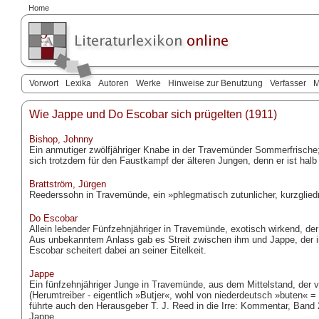
Home
Vorwort
Lexika
Autoren
Werke
Hinweise zur Benutzung
Verfasser
M
Wie Jappe und Do Escobar sich prügelten (1911)
Bishop, Johnny
Ein anmutiger zwölfjähriger Knabe in der Travemünder Sommerfrische; 
sich trotzdem für den Faustkampf der älteren Jungen, denn er ist halb
Brattström, Jürgen
Reederssohn in Travemünde, ein »phlegmatisch zutunlicher, kurzglied
Do Escobar
Allein lebender Fünfzehnjähriger in Travemünde, exotisch wirkend, der 
Aus unbekanntem Anlass gab es Streit zwischen ihm und Jappe, der i
Escobar scheitert dabei an seiner Eitelkeit.
Jappe
Ein fünfzehnjähriger Junge in Travemünde, aus dem Mittelstand, der vi
(Herumtreiber - eigentlich »Butjer«, wohl von niederdeutsch »buten«
führte auch den Herausgeber T. J. Reed in die Irre: Kommentar, Band 
Jappe.