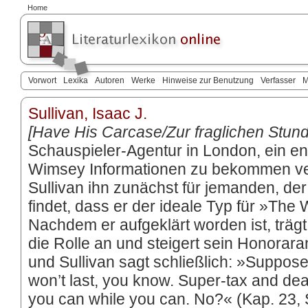
Home
Vorwort
Lexika
Autoren
Werke
Hinweise zur Benutzung
Verfasser
M
Sullivan, Isaac J.
[Have His Carcase/Zur fraglichen Stund
Schauspieler-Agentur in London, ein e
Wimsey Informationen zu bekommen vers
Sullivan ihn zunächst für jemanden, de
findet, dass er der ideale Typ für »The
Nachdem er aufgeklärt worden ist, träg
die Rolle an und steigert sein Honorara
und Sullivan sagt schließlich: »Suppose 
won’t last, you know. Super-tax and dea
you can while you can. No?« (Kap. 23, 