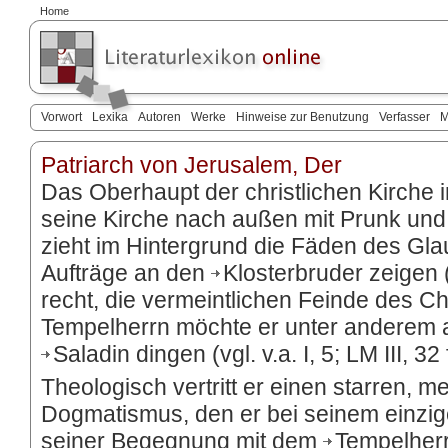
Home
Vorwort
Lexika
Autoren
Werke
Hinweise zur Benutzung
Verfasser
M
Patriarch von Jerusalem, Der
Das Oberhaupt der christlichen Kirche 
seine Kirche nach außen mit Prunk und P
zieht im Hintergrund die Fäden des Gl
Aufträge an den
Klosterbruder
zeigen (
recht, die vermeintlichen Feinde des 
Tempelherrn möchte er unter anderem 
Saladin
dingen (vgl. v.a. I, 5; LM III, 32 f
Theologisch vertritt er einen starren, 
Dogmatismus, den er bei seinem einzigen 
seiner Begegnung mit dem
Tempelher