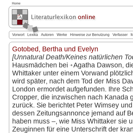
Home
Vorwort
Lexika
Autoren
Werke
Hinweise zur Benutzung
Verfasser
M
Gotobed, Bertha und Evelyn
[Unnatural Death/Keines natürlichen T
Hausmädchen bei
Agatha Dawson
, d
Whittaker
unter einem Vorwand plötzlic
wird später, nach dem Tod der Miss Da
London ermordet aufgefunden. Ihre Schw
Cropper, die inzwischen nach Kanada g
zurück. Sie berichtet Peter Wimsey un
dessen Zeitungsannonce jemand auf B
haben muss –, wie Miss Whittaker sie u
Zeuginnen für eine Unterschrift der k