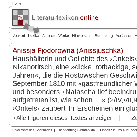
Home
Vorwort
Lexika
Autoren
Werke
Hinweise zur Benutzung
Verfasser
M
Anissja Fjodorowna (Anissjuschka)
Haushälterin und Geliebte des ›Onkels
Nikanoritsch
, eine »dicke, rotbackige, 
Jahren«, die die Rostowschen Geschwis
September 1810 mit »gastfreundlicher W
und besonders
Natascha
tief beeindr
aufgetreten ist, wie schön …« (2/IV,VII,
›Onkels‹ zaubert ihr Erscheinen ein glüc
Alle Figuren dieses Textes anzeigen
|
Z
Universität des Saarlandes
|
Fachrichtung Germanistik
|
Finden Sie uns auf Face