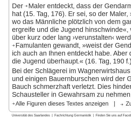
Der
Maler
entdeckt, dass der Gendarm 
hat (15. Tag, 176). Er sei, so der Maler
wo das Männliche plötzlich von dem g
ergreife und die Jugend hinschwinde«,
über kurz oder lang ›verunstalten‹ wer
Famulanten
gewandt, »weist der Gend
ich auch an Ihnen entdeckt habe. Aber d
die Jugend überhaupt.« (16. Tag, 190 f.
Bei der Schlägerei im Wagnerwirtshau
und einigen Bauernburschen wird der G
Bauch schmerzhaft verletzt. Dies hinder
Schausteller in Gewahrsam zu nehmen (2
Alle Figuren dieses Textes anzeigen
|
Z
Universität des Saarlandes
|
Fachrichtung Germanistik
|
Finden Sie uns auf Face