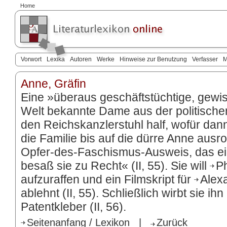
Home
Vorwort
Lexika
Autoren
Werke
Hinweise zur Benutzung
Verfasser
M
Anne, Gräfin
Eine »überaus geschäftstüchtige, gewis
Welt bekannte Dame aus der politischen 
den Reichskanzlerstuhl half, wofür dan
die Familie bis auf die dürre Anne ausro
Opfer-des-Faschismus-Ausweis, das ei
besaß sie zu Recht« (II, 55). Sie will
Ph
aufzuraffen und ein Filmskript für
Alex
ablehnt (II, 55). Schließlich wirbt sie ihn
Patentkleber (II, 56).
Seitenanfang / Lexikon
|
Zurück