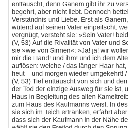
enttäuscht, denn Ganem gibt ihr zu vers
begehrt, aber nicht liebt. Dennoch bette
Verständnis und Liebe. Erst als Ganem, 
wütend auf seinen Vater einpeitscht, wei
vergnügt, versteht sie: »Sein Vater! be
(V, 53) Auf die Rivalität von Vater und 
sie »wie von Sinnen«: »Ja! ja! wir woll
mir die Hand! und ihm! und ich dem Alte
auflösen: welche / das länger Haar hat,
heut – und morgen wieder umgekehrt! /
(V, 53) Tief enttäuscht von sich und de
der Tod der einzige Ausweg für sie ist,
Haus in Begleitung des alten Kameltrei
zum Haus des Kaufmanns weist. In des
sie sich im Teich ertränken, erfährt abe
dass sich der Kaufmann in der Nähe de
wählt sie den Freitod durch den Sprun