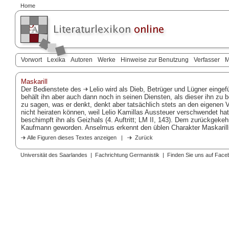
Home
Vorwort
Lexika
Autoren
Werke
Hinweise zur Benutzung
Verfasser
M
Maskarill
Der Bedienstete des
Lelio
wird als Dieb, Betrüger und Lügner eingef
behält ihn aber auch dann noch in seinen Diensten, als dieser ihn zu b
zu sagen, was er denkt, denkt aber tatsächlich stets an den eigenen Vo
nicht heiraten können, weil Lelio Kamillas Aussteuer verschwendet hat
beschimpft ihn als Geizhals (4. Auftritt; LM II, 143). Dem zurückgeke
Kaufmann geworden. Anselmus erkennt den üblen Charakter Maskarills 
Alle Figuren dieses Textes anzeigen
|
Zurück
Universität des Saarlandes
|
Fachrichtung Germanistik
|
Finden Sie uns auf Face