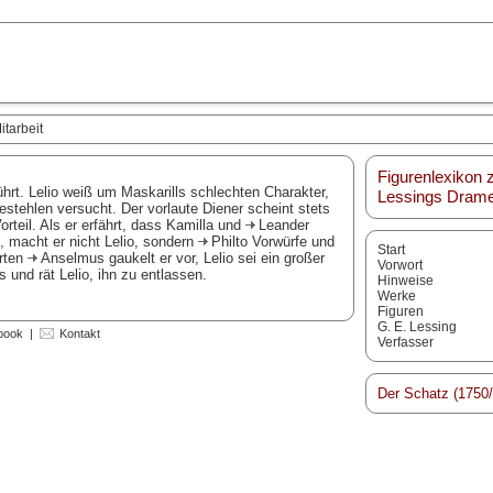
itarbeit
Figurenlexikon 
ührt. Lelio weiß um Maskarills schlechten Charakter,
Lessings Dram
estehlen versucht. Der vorlaute Diener scheint stets
rteil. Als er erfährt, dass Kamilla und
Leander
, macht er nicht Lelio, sondern
Philto
Vorwürfe und
Start
hrten
Anselmus
gaukelt er vor, Lelio sei ein großer
Vorwort
und rät Lelio, ihn zu entlassen.
Hinweise
Werke
Figuren
G. E. Lessing
book
|
Kontakt
Verfasser
Der Schatz (1750