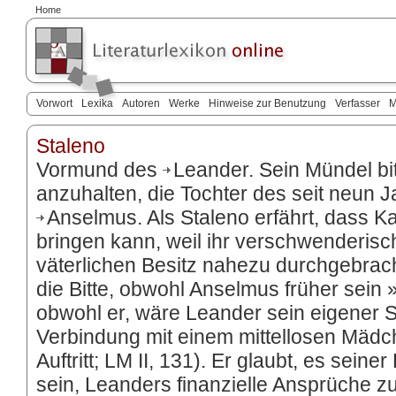
Home
Vorwort
Lexika
Autoren
Werke
Hinweise zur Benutzung
Verfasser
M
Staleno
Vormund des
Leander
. Sein Mündel bit
anzuhalten, die Tochter des seit neun J
Anselmus
. Als Staleno erfährt, dass K
bringen kann, weil ihr verschwenderis
väterlichen Besitz nahezu durchgebrach
die Bitte, obwohl Anselmus früher sei
obwohl er, wäre Leander sein eigener S
Verbindung mit einem mittellosen Mädc
Auftritt; LM II, 131). Er glaubt, es sein
sein, Leanders finanzielle Ansprüche zu