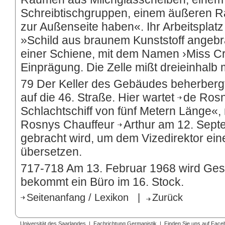
Schreibtischgruppen, einem äußeren Ra
zur Außenseite haben«. Ihr Arbeitsplatz 
»Schild aus braunem Kunststoff angebra
einer Schiene, mit dem Namen ›Miss Cr
Einprägung. Die Zelle mißt dreieinhalb 
79 Der Keller des Gebäudes beherbergt
auf die 46. Straße. Hier wartet
de Ros
Schlachtschiff von fünf Metern Länge«,
Rosnys Chauffeur
Arthur
am 12. Sept
gebracht wird, um dem Vizedirektor ein
übersetzen.
717-718 Am 13. Februar 1968 wird Ges
bekommt ein Büro im 16. Stock.
Seitenanfang / Lexikon
|
Zurück
Universität des Saarlandes
|
Fachrichtung Germanistik
|
Finden Sie uns auf Face