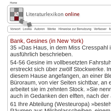
Home
Vorwort
Lexika
Autoren
Werke
Hinweise zur Benutzung
Verfasser
M
Bank, Gesines (in New York)
35 »Das Haus, in dem Miss Cresspahl ih
ausführlich beschrieben.
54-56 Gesine im vollbesetzten Fahrstu
erstreckt sich über zwölf Stockwerke. Im
diesem Hause angefangen, an einer B
Büroraum, von vier Seiten sichtbar, an 
arbeitet sie im zehnten Stock. »Sie ne
auch in Gedanken den elften, nach der
61 Ihre Abteilung (Westeuropa) »beste
Räumen aus Milchglasscheiben, einem