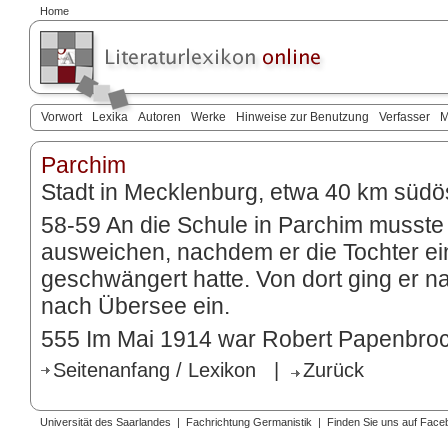
Home
Vorwort
Lexika
Autoren
Werke
Hinweise zur Benutzung
Verfasser
M
Parchim
Stadt in Mecklenburg, etwa 40 km südös
58-59 An die Schule in Parchim musst
ausweichen, nachdem er die Tochter ei
geschwängert hatte. Von dort ging er n
nach Übersee ein.
555 Im Mai 1914 war Robert Papenbroc
Seitenanfang / Lexikon
|
Zurück
Universität des Saarlandes
|
Fachrichtung Germanistik
|
Finden Sie uns auf Face