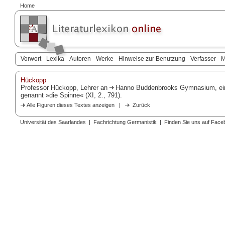
Home
Vorwort
Lexika
Autoren
Werke
Hinweise zur Benutzung
Verfasser
M
Hückopp
Professor Hückopp, Lehrer an
Hanno Buddenbrooks
Gymnasium, ei
genannt »die Spinne« (XI, 2., 791).
Alle Figuren dieses Textes anzeigen
|
Zurück
Universität des Saarlandes
|
Fachrichtung Germanistik
|
Finden Sie uns auf Face