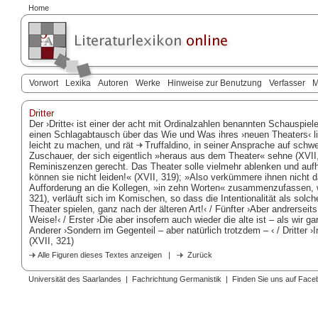
Home
Vorwort
Lexika
Autoren
Werke
Hinweise zur Benutzung
Verfasser
M
Dritter
Der ›Dritte‹ ist einer der acht mit Ordinalzahlen benannten Schauspie
einen Schlagabtausch über das Wie und Was ihres ›neuen Theaters‹ lie
leicht zu machen, und rät
Truffaldino
, in seiner Ansprache auf sch
Zuschauer, der sich eigentlich »heraus aus dem Theater« sehne (XVII
Reminiszenzen gerecht. Das Theater solle vielmehr ablenken und aufh
können sie nicht leiden!« (XVII, 319); »Also verkümmere ihnen nicht 
Aufforderung an die Kollegen, »in zehn Worten« zusammenzufassen, wa
321), verläuft sich im Komischen, so dass die Intentionalität als solch
Theater spielen, ganz nach der älteren Art!‹ / Fünfter ›Aber andrerseits
Weise!‹ / Erster ›Die aber insofern auch wieder die alte ist – als wir g
Anderer ›Sondern im Gegenteil – aber natürlich trotzdem – ‹ / Dritter
(XVII, 321)
Alle Figuren dieses Textes anzeigen
|
Zurück
Universität des Saarlandes
|
Fachrichtung Germanistik
|
Finden Sie uns auf Face