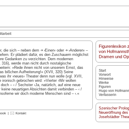
itarbeit
Figurenlexikon
ler, die sich – neben dem
›Einen‹
oder
›Anderen‹
–
von Hofmannsth
fern. Er plädiert dafür, es den Zuschauern möglichst
Dramen und Oper
were Gedanken zu verzichten. Dem modernen
, 316), werde man nicht durch nostalgische
eitern: »Rede ihnen nicht von unserem Ernst, das
Start
das bißchen Aufheiterung!« (XVII, 320) Seine
Vorwort
s ihr ›neues‹ Theater denn nun wolle (vgl. XVII,
Hinweise
e ironisch gebrochen wird: »Vierter ›Wir wollen
Werke
 doch – ‹ / Sechster ›Ja, natürlich, auf eine neue
Figuren
ar keine neuartigen Absichten damit verbinden – ‹ /
Hugo von Hofmann
 ›Insoferne wir doch moderne Menschen sind – ‹.«
Verfasserin
Szenischer Prolog
Neueröffnung des
book
|
Kontakt
Josefstädter Thea