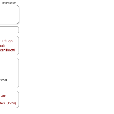
Impressum
 zu Hugo
als
nlibretti
sthal
 zur
ters (1924)