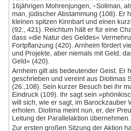
16jährigen Mohrenjungen,
Soliman
, a
man, jüdischer Abstammung (108). Er h
kleinen spitzen Kinnbart und einen ku
(92., 421). Reichtum hält er für eine Ch
dass »die Natur des Geldes« Vermehrung
Fortpflanzung (420). Arnheim fördert 
und Projekte, aber niemals mit Geld, 
Geld« (420).
Arnheim gilt als bedeutender Geist. Er
geschrieben und vereint aus Diotimas S
(26.,108). Sein kurzer Besuch bei ihr m
Eindruck (109). Ihr sagt sein »phönikis
will sich, wie er sagt, im Barockzaube
erholen. Diotima meint nun, er, der Pre
Leitung der Parallelaktion übernehmen.
Zur ersten großen Sitzung der Aktion h