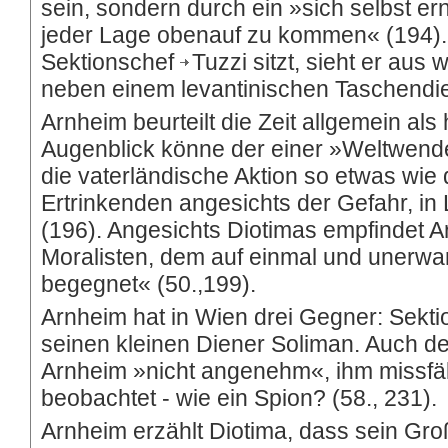
sein, sondern durch ein »sich selbst e
jeder Lage obenauf zu kommen« (194). 
Sektionschef
Tuzzi
sitzt, sieht er aus
neben einem levantinischen Taschendie
Arnheim beurteilt die Zeit allgemein als
Augenblick könne der einer »Weltwende« 
die vaterländische Aktion so etwas wie
Ertrinkenden angesichts der Gefahr, in
(196). Angesichts Diotimas empfindet A
Moralisten, dem auf einmal und unerwa
begegnet« (50.,199).
Arnheim hat in Wien drei Gegner: Sekti
seinen kleinen Diener Soliman. Auch 
Arnheim »nicht angenehm«, ihm missfäll
beobachtet - wie ein Spion? (58., 231).
Arnheim erzählt Diotima, dass sein Gro