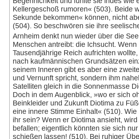
Begehrlichkeit und fühlte sie indes wie
Kellergeschoß rumoren« (503). Beide wi
Sekunde bekommen« können, nicht aber,
(504). So beschwören sie ihre seelisc
Arnheim denkt nun wieder über die See
Menschen antreibt: die Ichsucht. Wenn
Tausendjährige Reich aufrichten wollte
nach kaufmännischen Grundsätzen einzu
seinem Inneren gibt es aber eine zweite
und Vernunft spricht, sondern ihm nahe
Satelliten gleich in die Sonnenmasse Di
Doch in dem Augenblick, »wo er sich o
Beinkleider und Zukunft Diotima zu Füß
eine innere Stimme Einhalt« (510). Wie s
ihr sein? Wenn er Diotima ansieht, wird 
befallen; eigentlich könnten sie sich 
schießen lassen! (510). Bei ruhiger Ü