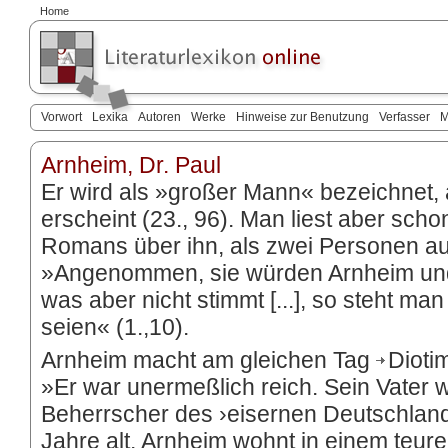
Home
Vorwort
Lexika
Autoren
Werke
Hinweise zur Benutzung
Verfasser
M
Arnheim, Dr. Paul
Er wird als »großer Mann« bezeichnet, 
erscheint (23., 96). Man liest aber scho
Romans über ihn, als zwei Personen au
»Angenommen, sie würden Arnheim u
was aber nicht stimmt [...], so steht ma
seien« (1.,10).
Arnheim macht am gleichen Tag
Dioti
»Er war unermeßlich reich. Sein Vater 
Beherrscher des ›eisernen Deutschland‹«
Jahre alt. Arnheim wohnt in einem teur