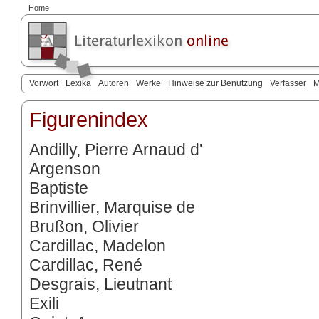
Home
Vorwort
Lexika
Autoren
Werke
Hinweise zur Benutzung
Verfasser
M
Figurenindex
Andilly, Pierre Arnaud d'
Argenson
Baptiste
Brinvillier, Marquise de
Brußon, Olivier
Cardillac, Madelon
Cardillac, René
Desgrais, Lieutnant
Exili