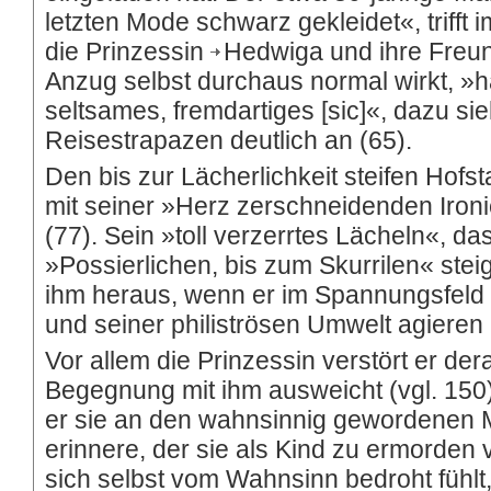
letzten Mode schwarz gekleidet«, trifft 
die Prinzessin
Hedwiga
und ihre Freu
Anzug selbst durchaus normal wirkt, »
seltsames, fremdartiges [sic]«, dazu si
Reisestrapazen deutlich an (65).
Den bis zur Lächerlichkeit steifen Hofst
mit seiner »Herz zerschneidenden Iron
(77). Sein »toll verzerrtes Lächeln«, das
»Possierlichen, bis zum Skurrilen« stei
ihm heraus, wenn er im Spannungsfeld
und seiner philiströsen Umwelt agieren
Vor allem die Prinzessin verstört er dera
Begegnung mit ihm ausweicht (vgl. 150).
er sie an den wahnsinnig gewordenen
erinnere, der sie als Kind zu ermorden 
sich selbst vom Wahnsinn bedroht fühlt