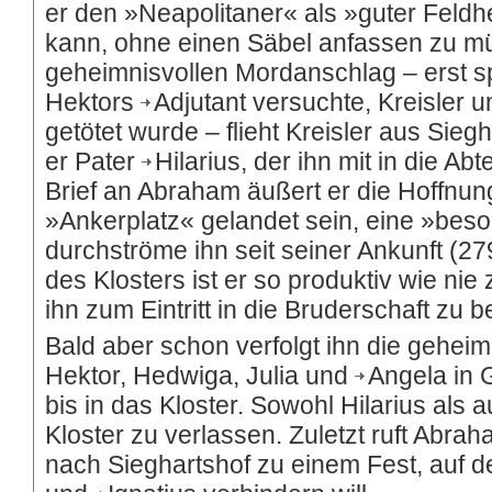
er den »Neapolitaner« als »guter Feldhe
kann, ohne einen Säbel anfassen zu mü
geheimnisvollen Mordanschlag – erst spä
Hektors
Adjutant
versuchte, Kreisler u
getötet wurde – flieht Kreisler aus Sie
er Pater
Hilarius
, der ihn mit in die A
Brief an Abraham äußert er die Hoffnun
»Ankerplatz« gelandet sein, eine »bes
durchströme ihn seit seiner Ankunft (27
des Klosters ist er so produktiv wie nie
ihn zum Eintritt in die Bruderschaft zu 
Bald aber schon verfolgt ihn die gehei
Hektor, Hedwiga, Julia und
Angela
in 
bis in das Kloster. Sowohl Hilarius als 
Kloster zu verlassen. Zuletzt ruft Abrah
nach Sieghartshof zu einem Fest, auf d