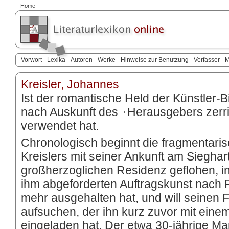
Home
Vorwort
Lexika
Autoren
Werke
Hinweise zur Benutzung
Verfasser
M
Kreisler, Johannes
Ist der romantische Held der Künstler-B
nach Auskunft des
Herausgebers
zerr
verwendet hat.
Chronologisch beginnt die fragmentaris
Kreislers mit seiner Ankunft am Sieghart
großherzoglichen Residenz geflohen, in
ihm abgeforderten Auftragskunst nach
mehr ausgehalten hat, und will seinen 
aufsuchen, der ihn kurz zuvor mit einem
eingeladen hat. Der etwa 30-jährige M